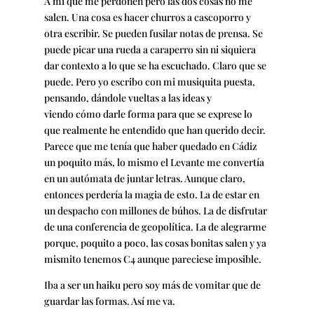
A mí que me perdonen pero las dos cosas no me
salen. Una cosa es hacer churros a cascoporro y
otra escribir. Se pueden fusilar notas de prensa. Se
puede picar una rueda a caraperro sin ni siquiera
dar contexto a lo que se ha escuchado. Claro que se
puede. Pero yo escribo con mi musiquita puesta,
pensando, dándole vueltas a las ideas y
viendo cómo darle forma para que se exprese lo
que realmente he entendido que han querido decir.
Parece que me tenía que haber quedado en Cádiz
un poquito más, lo mismo el Levante me convertía
en un autómata de juntar letras. Aunque claro,
entonces perdería la magia de esto. La de estar en
un despacho con millones de búhos. La de disfrutar
de una conferencia de geopolítica. La de alegrarme
porque, poquito a poco, las cosas bonitas salen y ya
mismito tenemos C4 aunque pareciese imposible.
Iba a ser un haiku pero soy más de vomitar que de
guardar las formas. Así me va.