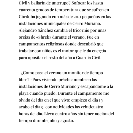
Civil y bailarín de un grupo? Sofocar los hasta
cuarenta grados de temperatura que se sufren en
Córdoba jugando con más de 200 pequeños en las
instalaciones municipales de Cerro Muriano.
Alejandro Sánchez cambia el tricornio por unas
orejas de «Shrek» durante el verano. Fue en
campamentos religiosos donde descubrió que
trabajar con niños es el motor que le da energía
para opositar el resto del año a Guardia Civil.
-¿Cómo pasa el verano un monitor de tiempo
libre? -Pues viviendo prácticamente en las
instalaciones de Cerro Muriano y escapándome a la
playa cuando puedo. Durante el campamento me
olvido del día en el que vivo; empiezo el día 1 y
acabo el día 9, con actividades las veinticuatro
horas del día. Llevo cuatro años sin tener noción del
tiempo durante julio y agosto.