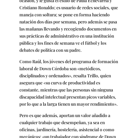
ocasión, y le gusta el estilo de Paula Echevarría y
Cristiano Ronaldo; es usuario de redes sociales, que
maneja con soltura; se pone en forma haciendo
natación dos días por semana, pero además se pasa
las mañanas llevando y recogiendo documentos en
sus prácticas de administrativo en una institución
pública y los fines de semana ve el fútbol y los
debates de política con su padre.
Como Raúl, los jóvenes del programa de formación
laboral de Down Córdoba son «metódicos,
disciplinados y ordenados», resalta Trillo, quien
asegura que «su curva de productividad es
constante, mientras que las personas sin ninguna
discapacidad intelectual presentan picos variables,
por lo que a la larga tienen un mayor rendimiento».
Pero es que además, aportan un valor añadido a
cualquier trabajo que desempeñan, ya sea en
oficinas, jardinería, hostelería, asistencial o como
mecánicos: «un trabajador con síndrome de Down