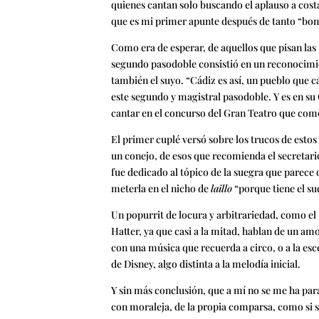
quienes cantan solo buscando el aplauso a cos
que es mi primer apunte después de tanto “bonj
Como era de esperar, de aquellos que pisan las
segundo pasodoble consistió en un reconocimien
también el suyo. “Cádiz es así, un pueblo que 
este segundo y magistral pasodoble. Y es en su
cantar en el concurso del Gran Teatro que come
El primer cuplé versó sobre los trucos de esto
un conejo, de esos que recomienda el secretari
fue dedicado al tópico de la suegra que parece 
meterla en el nicho de
laillo
“porque tiene el su
Un popurrit de locura y arbitrariedad, como e
Hatter, ya que casi a la mitad, hablan de un amo
con una música que recuerda a circo, o a la escen
de Disney, algo distinta a la melodía inicial.
Y sin más conclusión, que a mí no se me ha par
con moraleja, de la propia comparsa, como si su 