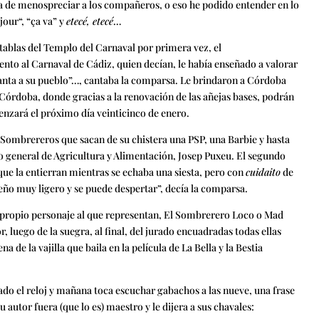
ta de menospreciar a los compañeros, o eso he podido entender en lo
our“, “ça va” y
etecé, etecé
…
 tablas del Templo del Carnaval por primera vez, el
to al Carnaval de Cádiz, quien decían, le había enseñado a valorar
canta a su pueblo”…, cantaba la comparsa. Le brindaron a Córdoba
 Córdoba, donde gracias a la renovación de las añejas bases, podrán
nzará el próximo día veinticinco de enero.
s Sombrereros que sacan de su chistera una PSP, una Barbie y hasta
o general de Agricultura y Alimentación, Josep Puxeu. El segundo
que la entierran mientras se echaba una siesta, pero con
cuidaito
de
eño muy ligero y se puede despertar”, decía la comparsa.
l propio personaje al que representan, El Sombrerero Loco o Mad
r, luego de la suegra, al final, del jurado encuadradas todas ellas
a de la vajilla que baila en la película de La Bella y la Bestia
ado el reloj y mañana toca escuchar gabachos a las nueve, una frase
autor fuera (que lo es) maestro y le dijera a sus chavales: