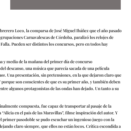
rerero Loco, la comparsa de José Miguel Ibáñez que el año pasado
Agrupaciones Carnavalescas de Córdoba, paralizó los relojes de
 Falla. Pueden ser distintos los concursos, pero en todos hay
una y media de la mañana del primer día de concurso
el descanso, una música que parecía sacada de una película
aos
. Una presentación, sin pretensiones, en la que dejaron claro que
z” porque son conscientes de que es su primer año, y también deben
entre algunos protagonistas de las ondas han dejado. Un tanto a su
ginalmente compuesta, fue capaz de transportar al pasaje de la
Alicia en el país de las Maravillas”, filme inspiración del autor. Y
el primer pasodoble se pudo escuchar un ingenioso juego con la
ejando claro siempre, que ellos no están locos. Crítica escondida a