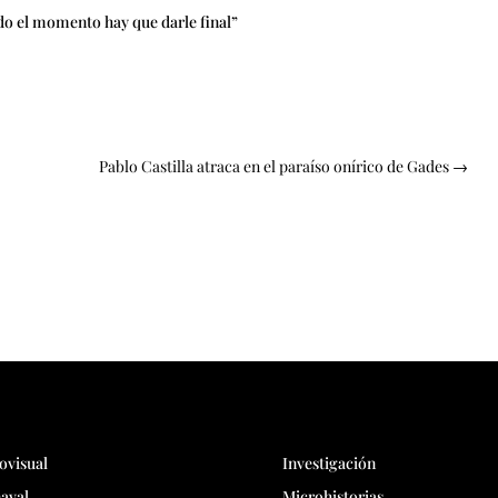
gado el momento hay que darle final”
Pablo Castilla atraca en el paraíso onírico de Gades
→
ovisual
Investigación
aval
Microhistorias