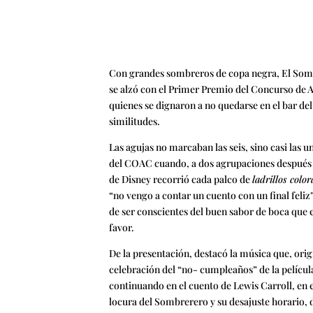
Con grandes sombreros de copa negra, El Somb
se alzó con el Primer Premio del Concurso de 
quienes se dignaron a no quedarse en el bar del
similitudes.
Las agujas no marcaban las seis, sino casi las 
del COAC cuando, a dos agrupaciones después d
de Disney recorrió cada palco de
ladrillos color
“no vengo a contar un cuento con un final feli
de ser conscientes del buen sabor de boca que 
favor.
De la presentación, destacó la música que, ori
celebración del “no- cumpleaños” de la película “
continuando en el cuento de Lewis Carroll, en 
locura del Sombrerero y su desajuste horario, d