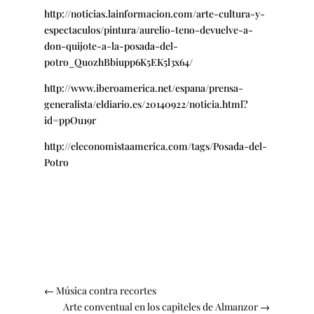
http://noticias.lainformacion.com/arte-cultura-y-
espectaculos/pintura/aurelio-teno-devuelve-a-
don-quijote-a-la-posada-del-
potro_QuozhBbiupp6K5EK5l3x64/
http://www.iberoamerica.net/espana/prensa-
generalista/eldiario.es/20140922/noticia.html?
id=ppOu19r
http://eleconomistaamerica.com/tags/Posada-del-
Potro
←
Música contra recortes
Arte conventual en los capiteles de Almanzor
→