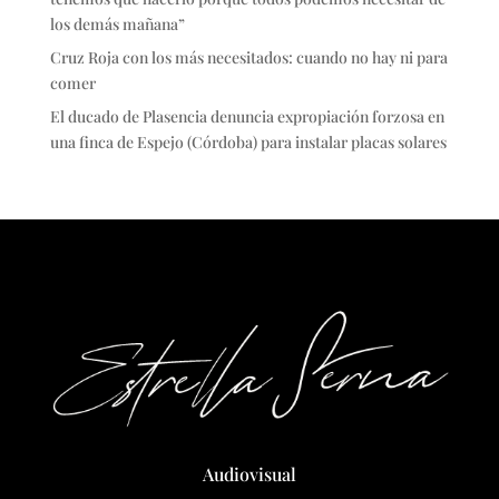
los demás mañana”
Cruz Roja con los más necesitados: cuando no hay ni para
comer
El ducado de Plasencia denuncia expropiación forzosa en
una finca de Espejo (Córdoba) para instalar placas solares
Audiovisual