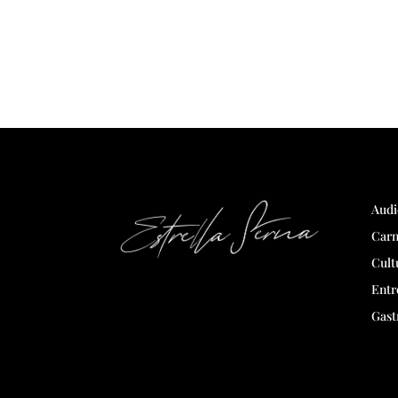
Audi
Carn
Cult
Entr
Gast