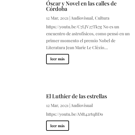
Óscar y Novel en las calles de
Córdoba
12 Mar, 2021
|
Audiovisual
,
Cultura
https://youtu.be/C7LJV27Tk7g No es un
encuentro de astrofísicos, como pensó en un
primer momento el premio Nobel de
Literatura Jean Marie Le Clèzio...
leer más
El Luthier de las estrellas
12 Mar, 2021
|
Audiovisual
https://youtu.be/AMt42rtqBDo
leer más