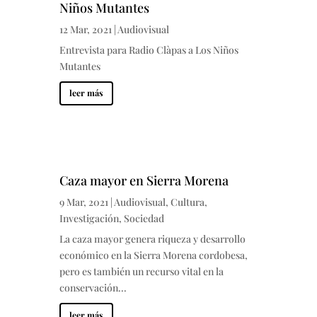
Niños Mutantes
12 Mar, 2021
|
Audiovisual
Entrevista para Radio Clàpas a Los Niños
Mutantes
leer más
Caza mayor en Sierra Morena
9 Mar, 2021
|
Audiovisual
,
Cultura
,
Investigación
,
Sociedad
La caza mayor genera riqueza y desarrollo
económico en la Sierra Morena cordobesa,
pero es también un recurso vital en la
conservación...
leer más