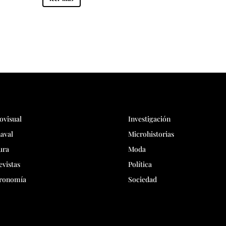
ovisual
Investigación
aval
Microhistorias
ura
Moda
evistas
Política
ronomía
Sociedad