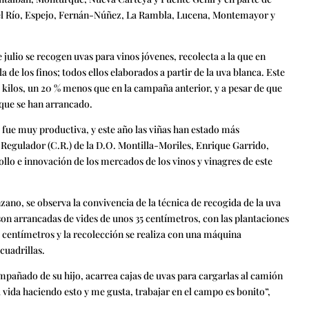
del Río, Espejo, Fernán-Núñez, La Rambla, Lucena, Montemayor y
e julio se recogen uvas para vinos jóvenes, recolecta a la que en
de los finos; todos ellos elaborados a partir de la uva blanca. Este
 kilos, un 20 % menos que en la campaña anterior, y a pesar de que
 que se han arrancado.
fue muy productiva, y este año las viñas han estado más
o Regulador (C.R.) de la D.O. Montilla-Moriles, Enrique Garrido,
rollo e innovación de los mercados de los vinos y vinagres de este
ano, se observa la convivencia de la técnica de recogida de la uva
son arrancadas de vides de unos 35 centímetros, con las plantaciones
0 centímetros y la recolección se realiza con una máquina
cuadrillas.
compañado de su hijo, acarrea cajas de uvas para cargarlas al camión
la vida haciendo esto y me gusta, trabajar en el campo es bonito”,