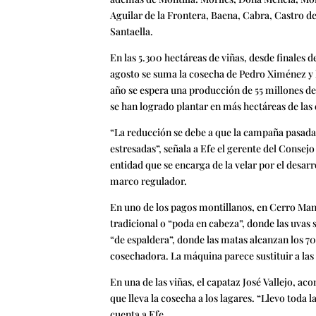
Aguilar de la Frontera, Baena, Cabra, Castro 
Santaella.
En las 5.300 hectáreas de viñas, desde finales d
agosto se suma la cosecha de Pedro Ximénez y la 
año se espera una producción de 55 millones de
se han logrado plantar en más hectáreas de las
“La reducción se debe a que la campaña pasada 
estresadas”, señala a Efe el gerente del Consej
entidad que se encarga de la velar por el desar
marco regulador.
En uno de los pagos montillanos, en Cerro Manz
tradicional o “poda en cabeza”, donde las uvas 
“de espaldera”, donde las matas alcanzan los 7
cosechadora. La máquina parece sustituir a las 
En una de las viñas, el capataz José Vallejo, a
que lleva la cosecha a los lagares. “Llevo toda 
cuenta a Efe.