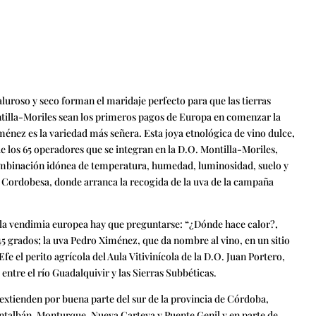
aluroso y seco forman el maridaje perfecto para que las tierras
illa-Moriles sean los primeros pagos de Europa en comenzar la
ménez es la variedad más señera. Esta joya etnológica de vino dulce,
e los 65 operadores que se integran en la D.O. Montilla-Moriles,
ombinación idónea de temperatura, humedad, luminosidad, suelo y
a Cordobesa, donde arranca la recogida de la uva de la campaña
la vendimia europea hay que preguntarse: “¿Dónde hace calor?,
45 grados; la uva Pedro Ximénez, que da nombre al vino, en un sitio
fe el perito agrícola del Aula Vitivinícola de la D.O. Juan Portero,
 entre el río Guadalquivir y las Sierras Subbéticas.
 extienden por buena parte del sur de la provincia de Córdoba,
talbán, Monturque, Nueva Carteya y Puente Genil y en parte de