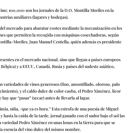
vino; 100.000 son los jornales de la D.O. Montilla Moriles en la
ustrias auxiliares (lagares y bodegas).
as del mercado para abaratar costes mediante la mecanización en los
ones que permiten la recogida con máquinas cosechadoras, según
Montilla-Moriles, Juan Manuel Centella, quién además es presidente
resentes en el mercado nacional, sino que llegan a países europeos
 Bélgica) y a EEUU, Canadá, Rusia y países del sudeste asiático,
as variedades de vinos generosos (fino, amontillado, oloroso, palo
ecimiento), y el caldo dulce de color caoba, el Pedro Ximénez, licor
ay que “pasar” (secar) antes de llevarla al lagar.
mia, niña, /que ya es hora.” Esta estrofa de una poesía de Miguel
hasta la caída de la tarde, jornal ganado con el sudor bajo el sol las
la variedad Pedro Ximénez en unas lonas en la tierra para que se
, la esencia del vino dulce del mismo nombre.