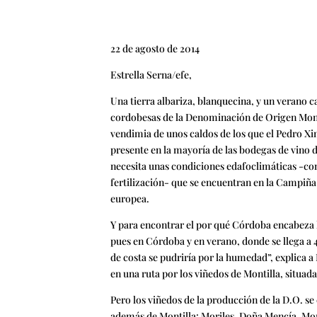
22 de agosto de 2014
Estrella Serna/efe,
Una tierra albariza, blanquecina, y un verano c
cordobesas de la Denominación de Origen Mont
vendimia de unos caldos de los que el Pedro Xi
presente en la mayoría de las bodegas de vino d
necesita unas condiciones edafoclimáticas -c
fertilización- que se encuentran en la Campiñ
europea.
Y para encontrar el por qué Córdoba encabeza 
pues en Córdoba y en verano, donde se llega a 
de costa se pudriría por la humedad”, explica a E
en una ruta por los viñedos de Montilla, situada
Pero los viñedos de la producción de la D.O. se
además de Montilla: Moriles, Doña Mencía, Mon