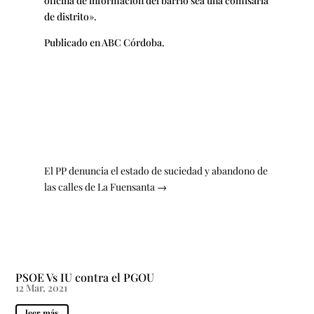
oficina de información del barrio sea una comisaría
de distrito».
Publicado en ABC Córdoba.
El PP denuncia el estado de suciedad y abandono de
las calles de La Fuensanta
→
PSOE Vs IU contra el PGOU
12 Mar, 2021
leer más